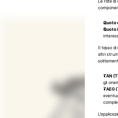
Le rate di
component
Quota c
Quota i
interes
Il tasso d
altri stru
solitamen
TAN (T
gli oner
TAEG (
eventua
comples
L’applicaz