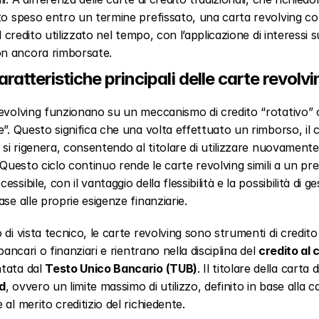
to speso entro un termine prefissato, una carta revolving con
il credito utilizzato nel tempo, con l’applicazione di interessi su
 ancora rimborsate.
ratteristiche principali delle carte revolv
evolving funzionano su un meccanismo di credito “rotativo” o
e”. Questo significa che una volta effettuato un rimborso, il c
e si rigenera, consentendo al titolare di utilizzare nuovament
. Questo ciclo continuo rende le carte revolving simili a un pres
ssibile, con il vantaggio della flessibilità e la possibilità di ges
ase alle proprie esigenze finanziarie.
 bancari o finanziari e rientrano nella disciplina del 
credito al
tata dal 
Testo Unico Bancario (TUB)
. Il titolare della carta 
d
, ovvero un limite massimo di utilizzo, definito in base alla ca
al merito creditizio del richiedente.  