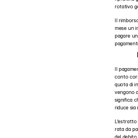
rotativo g
Il rimborso
mese un i
pagare una
pagamento 
Il pagamen
conto corr
quota di i
vengono ap
significa c
riduce sia 
L’estratto 
rata da pag
del debito