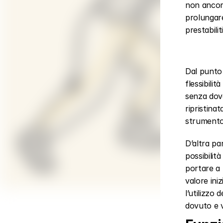
non ancora 
prolungare
prestabili
Dal punto 
flessibili
senza dove
ripristina
strumento
D’altra par
possibilit
portare a 
valore ini
l’utilizzo
dovuto e v