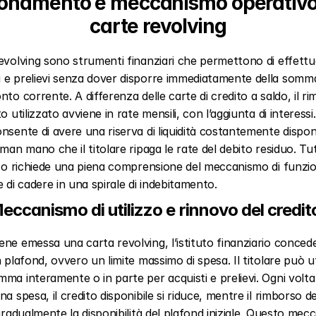
onamento e meccanismo operativo 
carte revolving
evolving sono strumenti finanziari che permettono di effettu
 e prelievi senza dover disporre immediatamente della somma
nto corrente. A differenza delle carte di credito a saldo, il ri
o utilizzato avviene in rate mensili, con l’aggiunta di interessi
nsente di avere una riserva di liquidità costantemente disponi
man mano che il titolare ripaga le rate del debito residuo. Tutta
zzo richiede una piena comprensione del meccanismo di funzi
e di cadere in una spirale di indebitamento.
eccanismo di utilizzo e rinnovo del credito
ne emessa una carta revolving, l’istituto finanziario concede 
n plafond, ovvero un limite massimo di spesa. Il titolare può uti
ma interamente o in parte per acquisti e prelievi. Ogni volta
a spesa, il credito disponibile si riduce, mentre il rimborso del
 gradualmente la disponibilità del plafond iniziale. Questo mec