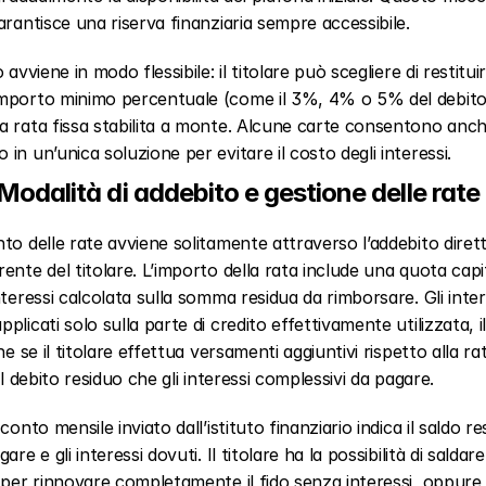
arantisce una riserva finanziaria sempre accessibile.  
 avviene in modo flessibile: il titolare può scegliere di restituir
mporto minimo percentuale (come il 3%, 4% o 5% del debito
 rata fissa stabilita a monte. Alcune carte consentono anche 
in un’unica soluzione per evitare il costo degli interessi.  
Modalità di addebito e gestione delle rate 
to delle rate avviene solitamente attraverso l’addebito dirett
ente del titolare. L’importo della rata include una quota capit
nteressi calcolata sulla somma residua da rimborsare. Gli intere
plicati solo sulla parte di credito effettivamente utilizzata, il
he se il titolare effettua versamenti aggiuntivi rispetto alla ra
il debito residuo che gli interessi complessivi da pagare.  
conto mensile inviato dall’istituto finanziario indica il saldo res
are e gli interessi dovuti. Il titolare ha la possibilità di saldare 
 per rinnovare completamente il fido senza interessi, oppure 