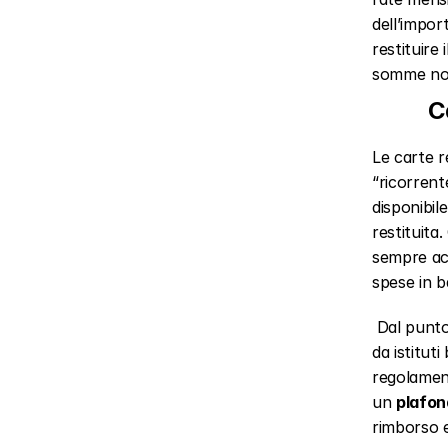
dell’impor
restituire 
somme non
Ca
Le carte r
“ricorrent
disponibil
restituita
sempre acce
spese in b
 Dal punto di vista tecnico, le carte revolving sono strumenti di credito concessi 
da istituti
regolamen
un 
plafon
rimborso e 