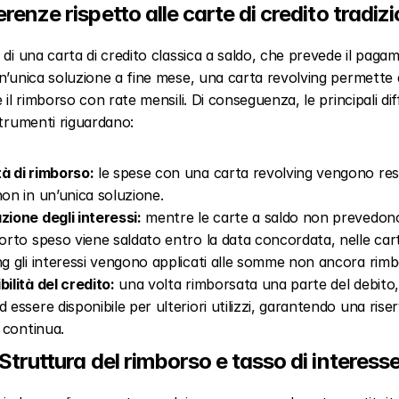
erenze rispetto alle carte di credito tradizi
 di una carta di credito classica a saldo, che prevede il pagam
n’unica soluzione a fine mese, una carta revolving permette d
e il rimborso con rate mensili. Di conseguenza, le principali dif
strumenti riguardano:
à di rimborso:
 le spese con una carta revolving vengono resti
non in un’unica soluzione.
zione degli interessi:
 mentre le carte a saldo non prevedono 
porto speso viene saldato entro la data concordata, nelle cart
ng gli interessi vengono applicati alle somme non ancora rimb
bilità del credito:
 una volta rimborsata una parte del debito, 
 essere disponibile per ulteriori utilizzi, garantendo una riserv
à continua.
Struttura del rimborso e tasso di interess