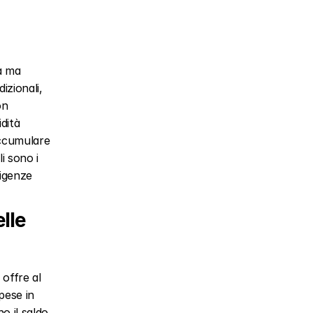
 ma 
zionali, 
n 
dità 
ccumulare 
i sono i 
igenze 
le 
offre al 
pese in 
o il saldo 