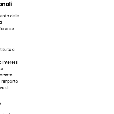
onali
ento delle 
i 
ferenze 
tuite a 
interessi 
e 
orsate.
l’importo 
a di 
e