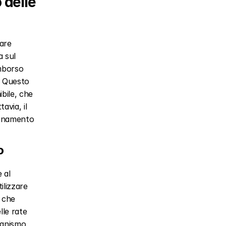
delle 
are 
 sul 
mborso 
. Questo 
bile, che 
via, il 
onamento 
  
al 
lizzare 
 che 
le rate 
canismo 