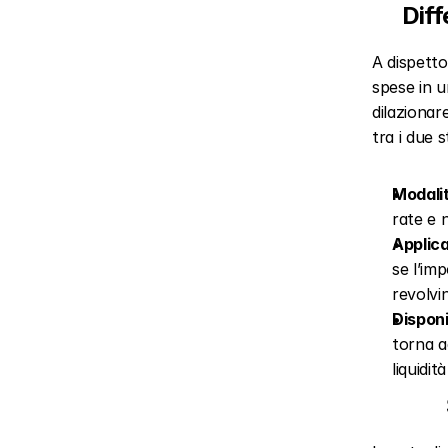
Diff
A dispetto
spese in u
dilazionar
tra i due 
Modalit
rate e 
Applica
se l’im
revolvi
Disponi
torna ad
liquidit