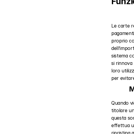
Funzi
Le carte r
pagamenti
proprio co
dell’import
sistema co
si rinnova 
loro utili
per evitar
M
Quando vie
titolare u
questa som
effettua un
ripristina