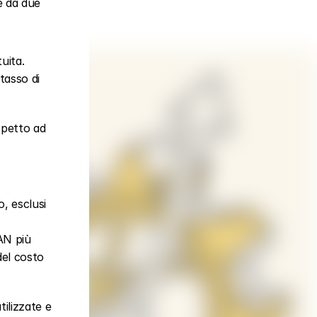
 da due 
uita.
tasso di 
spetto ad 
, esclusi 
N più 
el costo 
ilizzate e 