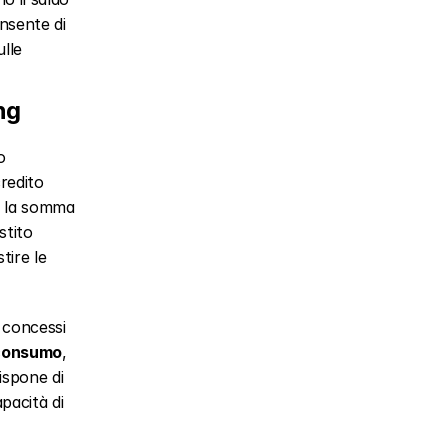
sente di 
lle 
ing
 
redito 
e la somma 
tito 
tire le 
 consumo
, 
dispone di 
pacità di 