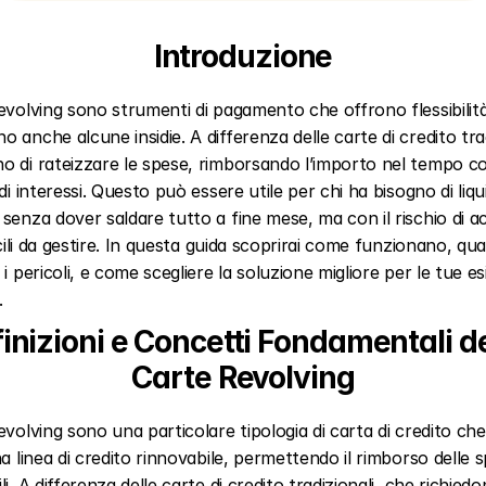
Introduzione
evolving sono strumenti di pagamento che offrono flessibilità
 anche alcune insidie. A differenza delle carte di credito tradi
 di rateizzare le spese, rimborsando l’importo nel tempo co
di interessi. Questo può essere utile per chi ha bisogno di liqui
senza dover saldare tutto a fine mese, ma con il rischio di a
icili da gestire. In questa guida scoprirai come funzionano, qual
 i pericoli, e come scegliere la soluzione migliore per le tue es
.
inizioni e Concetti Fondamentali del
Carte Revolving
evolving sono una particolare tipologia di carta di credito che 
na linea di credito rinnovabile, permettendo il rimborso delle s
i. A differenza delle carte di credito tradizionali, che richiedon