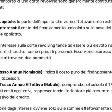
 rimborso di una carta revolving sono generalmente costituite
i:
apitale:
 la parte dell’importo che viene effettivamente restit
nteressi:
 il costo del finanziamento, calcolato sulla base del 
se applicato.
i interesse sulle carte revolving tende ad essere più elevato ri
menti di credito, come i prestiti personali. Esso viene espresso 
te attraverso due parametri:
asso Annuo Nominale):
 indica il costo puro del finanziamento
i accessori.
Tasso Annuo Effettivo Globale):
 comprende nel calcolo il TA
li costi aggiuntivi, rappresentando l’indicatore più accurato d
sivo del credito.
ione degli interessi avviene solo sulle somme effettivamente ut