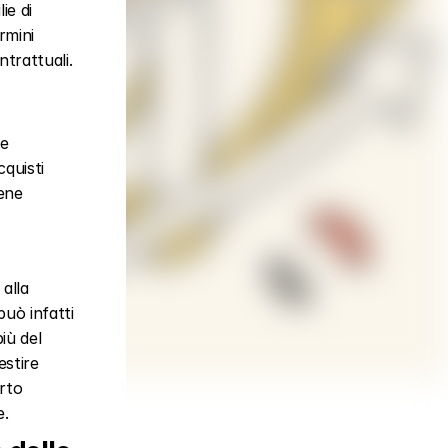
e di 
mini 
trattuali.
e 
quisti 
ene 
alla 
uò infatti 
ù del 
stire 
rto 
e.