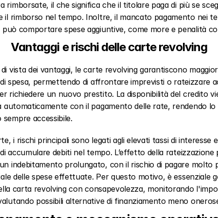
rimborsate, il che significa che il titolare paga di più se scegli
 il rimborso nel tempo. Inoltre, il mancato pagamento nei ter
ti può comportare spese aggiuntive, come more e penalità con
Vantaggi e rischi delle carte revolving
di vista dei vantaggi, le carte revolving garantiscono maggior
tà di spesa, permettendo di affrontare imprevisti o rateizzare ac
r richiedere un nuovo prestito. La disponibilità del credito vi
ta automaticamente con il pagamento delle rate, rendendo lo 
 sempre accessibile.
te, i rischi principali sono legati agli elevati tassi di interesse e 
à di accumulare debiti nel tempo. L’effetto della rateizzazione p
un indebitamento prolungato, con il rischio di pagare molto pi
ziale delle spese effettuate. Per questo motivo, è essenziale ge
 della carta revolving con consapevolezza, monitorando l'impo
alutando possibili alternative di finanziamento meno oneros