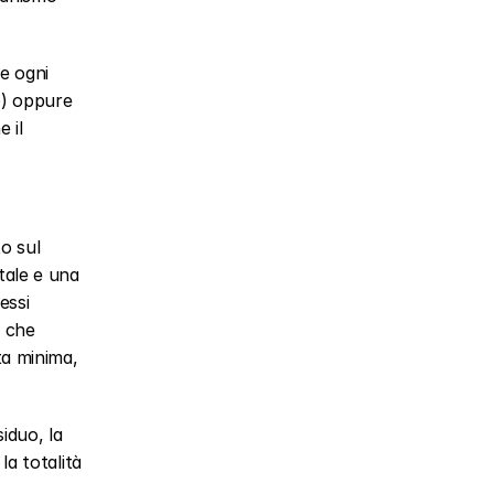
e ogni 
) oppure 
il 
 
o sul 
ale e una 
ssi 
 che 
ta minima, 
iduo, la 
la totalità 