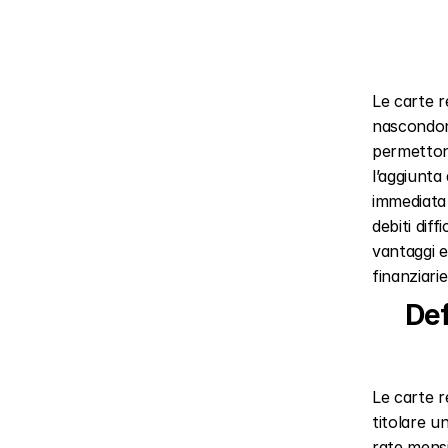
Le carte r
nascondono
permettono
l’aggiunta 
immediata 
debiti diff
vantaggi e
finanziarie
Def
Le carte r
titolare u
rate mensil